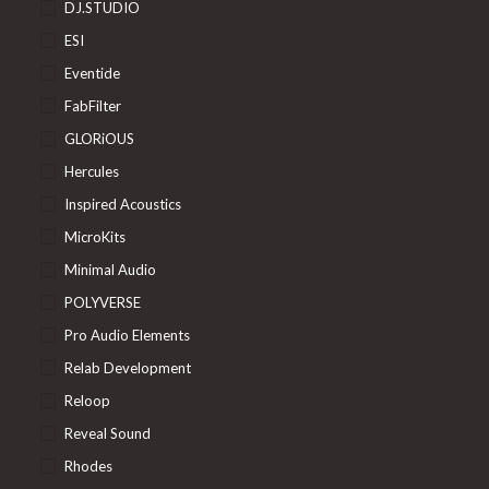
DJ.STUDIO
ESI
Eventide
FabFilter
GLORiOUS
Hercules
Inspired Acoustics
MicroKits
Minimal Audio
POLYVERSE
Pro Audio Elements
Relab Development
Reloop
Reveal Sound
Rhodes