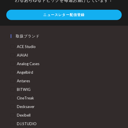
ニュースレター配信登録
取扱ブランド
ACE Studio
AIAIAI
Analog Cases
Angelbird
Antares
BITWIG
CineTreak
Decksaver
Dexibell
DJ.STUDIO