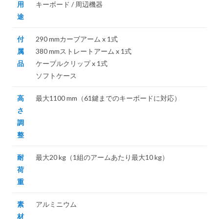
用
キーボード / 周辺機器
途
付
290 mmカーブアーム x 1式
属
380 mmストレートアーム x 1式
品
ケーブルクリップ x 1式
ソフトケース
高
最大1100 mm（61鍵までのキーボードに対応）
さ
調
整
耐
最大20 kg（1組のアームあたり最大10 kg）
荷
重
素
アルミニウム
材