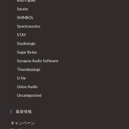
Rob Papen
Serato
SHIMBOL
Spectrasonics
STAY
Studiologic
Sugar Bytes
Synapse Audio Software
Thunderplugs
U-He
Union Audio
Uncategorized
最新情報
キャンペーン