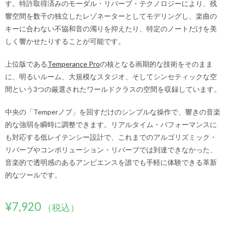
す。特許取得済みのモーダル・リバーブ・テクノロジーにより、残
響空間を数千の独立したレゾネーターとしてモデリングし、楽曲の
キーに合わない不協和音の濁りを抑えたり、特定のノートだけを美
しく響かせたりすることが可能です。
上位版である
Temperance Pro
の核となる画期的な技術をそのまま
に、明るいルーム、大規模なスタジオ、そしてシンセティックな空
間という3つの厳選されたワールドクラスの空間を収録しています。
中央の「Temperノブ」を回すだけのシンプルな操作で、響きの音楽
的な強弱を瞬時に調整できます。リアルタイム・パフォーマンスに
も対応する低レイテンシー設計で、これまでのアルゴリズミック・
リバーブやコンボリューション・リバーブでは到達できなかった、
音楽的で透明感のあるアンビエンスを誰でも手軽に体験できる革新
的なツールです。
¥
7,920
（税込）