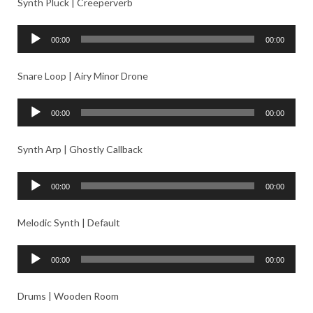
Synth Pluck | Creeperverb
レ
ー
音
00:00
00:00
ヤ
声
ー
プ
Snare Loop | Airy Minor Drone
レ
ー
音
00:00
00:00
ヤ
声
ー
プ
Synth Arp | Ghostly Callback
レ
ー
音
00:00
00:00
ヤ
声
ー
プ
Melodic Synth | Default
レ
ー
音
00:00
00:00
ヤ
声
ー
プ
Drums | Wooden Room
レ