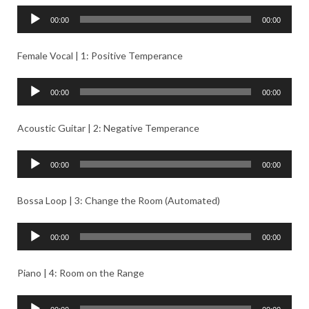
ー
音
00:00
00:00
ヤ
声
ー
プ
Female Vocal | 1: Positive Temperance
レ
ー
音
00:00
00:00
ヤ
声
ー
プ
Acoustic Guitar | 2: Negative Temperance
レ
ー
音
00:00
00:00
ヤ
声
ー
プ
Bossa Loop | 3: Change the Room (Automated)
レ
ー
音
00:00
00:00
ヤ
声
ー
プ
Piano | 4: Room on the Range
レ
ー
音