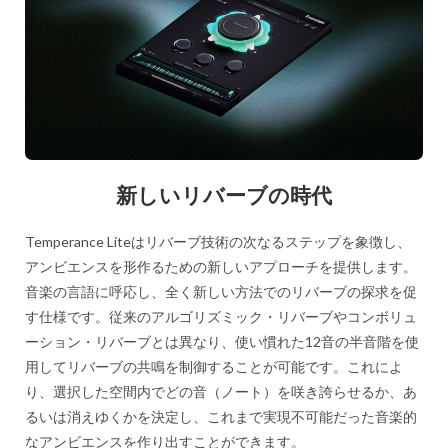
新しいリバーブの時代
Temperance Liteはリバーブ技術の次なるステップを象徴し、
アンビエンスを形作るための新しいアプローチを提供します。
音楽の言語に呼応し、全く新しい方法でのリバーブの探求を促
す仕様です。従来のアルゴリズミック・リバーブやコンボリュ
ーション・リバーブとは異なり、使い慣れた12音の半音階を使
用してリバーブの共鳴を制御することが可能です。これによ
り、選択した空間内でどの音（ノート）を咲き誇らせるか、あ
るいは消えゆくかを決定し、これまで実現不可能だった音楽的
なアンビエンスを作り出すことができます。