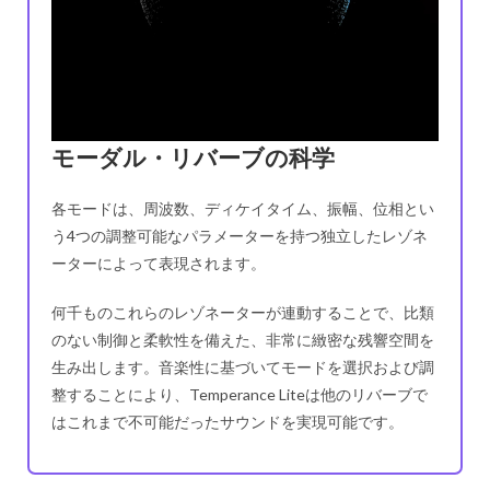
モーダル・リバーブの科学
各モードは、周波数、ディケイタイム、振幅、位相とい
う4つの調整可能なパラメーターを持つ独立したレゾネ
ーターによって表現されます。
何千ものこれらのレゾネーターが連動することで、比類
のない制御と柔軟性を備えた、非常に緻密な残響空間を
生み出します。音楽性に基づいてモードを選択および調
整することにより、Temperance Liteは他のリバーブで
はこれまで不可能だったサウンドを実現可能です。