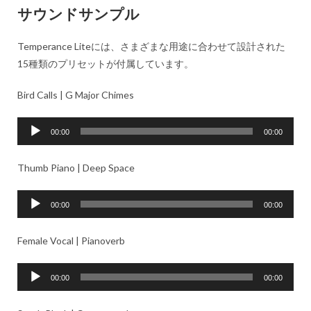
サウンドサンプル
Temperance Liteには、さまざまな用途に合わせて設計された
15種類のプリセットが付属しています。
Bird Calls | G Major Chimes
音
00:00
00:00
声
プ
Thumb Piano | Deep Space
レ
ー
音
00:00
00:00
ヤ
声
ー
プ
Female Vocal | Pianoverb
レ
ー
音
00:00
00:00
ヤ
声
ー
プ