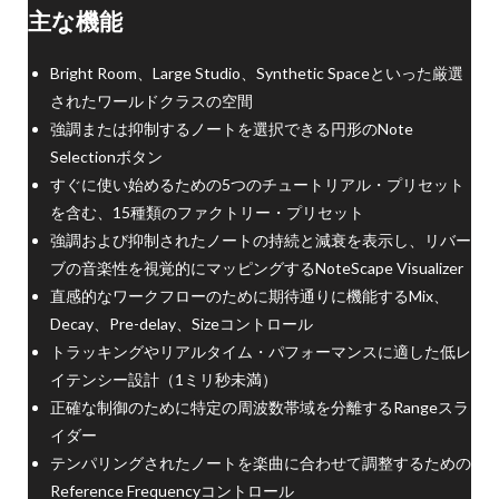
主な機能
Bright Room、Large Studio、Synthetic Spaceといった厳選
されたワールドクラスの空間
強調または抑制するノートを選択できる円形のNote
Selectionボタン
すぐに使い始めるための5つのチュートリアル・プリセット
を含む、15種類のファクトリー・プリセット
強調および抑制されたノートの持続と減衰を表示し、リバー
ブの音楽性を視覚的にマッピングするNoteScape Visualizer
直感的なワークフローのために期待通りに機能するMix、
Decay、Pre-delay、Sizeコントロール
トラッキングやリアルタイム・パフォーマンスに適した低レ
イテンシー設計（1ミリ秒未満）
正確な制御のために特定の周波数帯域を分離するRangeスラ
イダー
テンパリングされたノートを楽曲に合わせて調整するための
Reference Frequencyコントロール