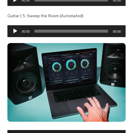
00:00
00:00
ヤ
声
ー
プ
Guitar | 5: Sweep the Room (Automated)
レ
ー
音
00:00
00:00
ヤ
声
ー
プ
レ
ー
ヤ
ー