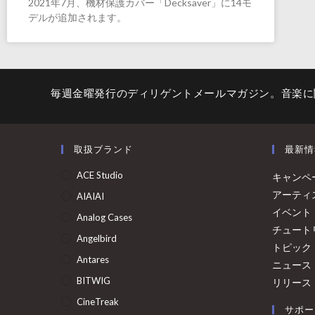
2021年7月、機材保護カバー「Decksaver」に14モ
デルが追加されます。
毎週金曜発行のディリゲントメールマガジン。音楽に
取扱ブランド
最新情
ACE Studio
キャンペ
アーティ
AIAIAI
イベント
Analog Cases
チュート
Angelbird
トピック
Antares
ニュース
BITWIG
リリース
CineTreak
サポー