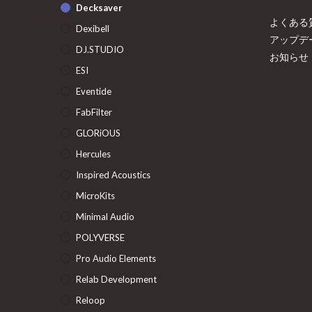
Decksaver
よくある
Dexibell
アップデ
DJ.STUDIO
お知らせ
ESI
Eventide
FabFilter
GLORiOUS
Hercules
Inspired Acoustics
MicroKits
Minimal Audio
POLYVERSE
Pro Audio Elements
Relab Development
Reloop