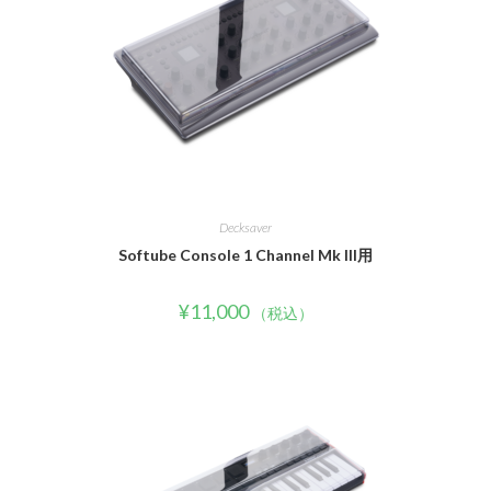
Decksaver
Softube Console 1 Channel Mk III用
¥
11,000
（税込）