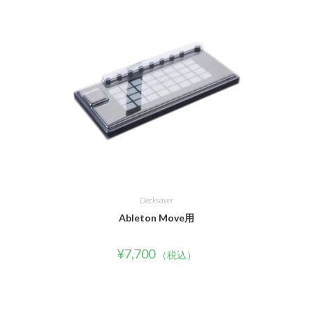
Decksaver
Ableton Move用
¥
7,700
（税込）