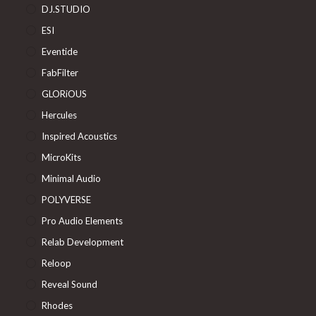
DJ.STUDIO
ESI
Eventide
FabFilter
GLORiOUS
Hercules
Inspired Acoustics
MicroKits
Minimal Audio
POLYVERSE
Pro Audio Elements
Relab Development
Reloop
Reveal Sound
Rhodes