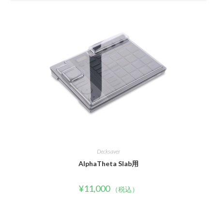
Decksaver
AlphaTheta Slab用
¥
11,000
（税込）