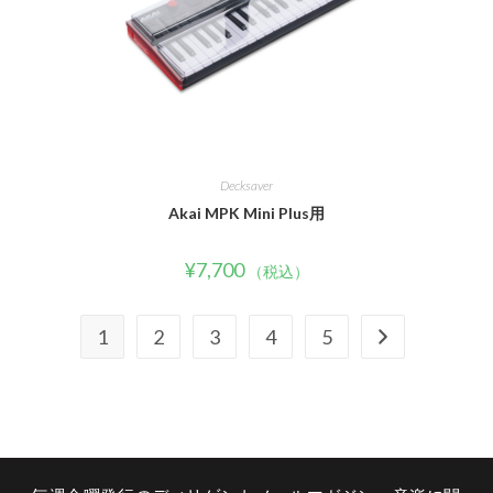
Decksaver
Akai MPK Mini Plus用
¥
7,700
（税込）
1
2
3
4
5