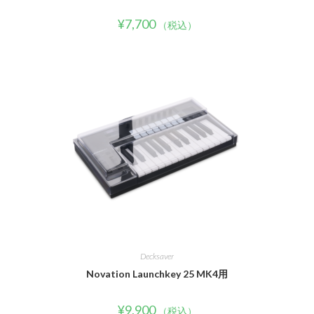
¥
7,700
（税込）
Decksaver
Novation Launchkey 25 MK4用
¥
9,900
（税込）