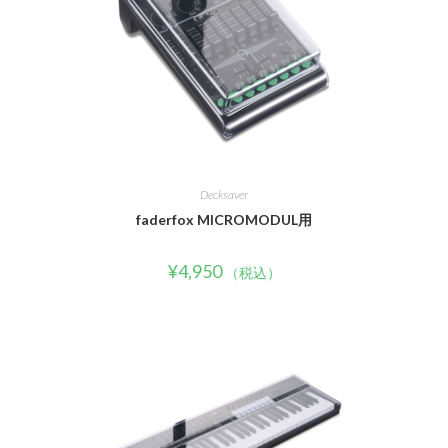
Decksaver
faderfox MICROMODUL用
¥
4,950
（税込）