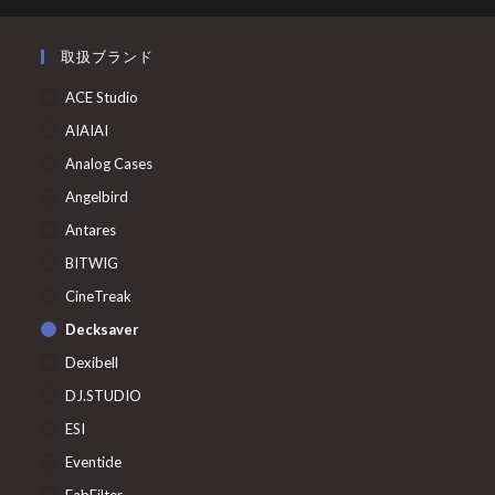
取扱ブランド
ACE Studio
AIAIAI
Analog Cases
Angelbird
Antares
BITWIG
CineTreak
Decksaver
Dexibell
DJ.STUDIO
ESI
Eventide
FabFilter