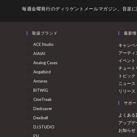
毎週金曜発行のディリゲントメールマガジン。音楽に
取扱ブランド
最新情
ACE Studio
キャンペ
アーティ
AIAIAI
イベント
Analog Cases
チュート
Angelbird
トピック
Antares
ニュース
BITWIG
リリース
CineTreak
サポー
Decksaver
よくある
Dexibell
アップデ
DJ.STUDIO
お知らせ
ESI