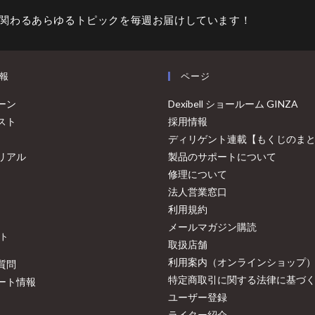
関わるあらゆるトピックを毎週お届けしています！
報
ページ
ーン
Dexibell ショールーム GINZA
スト
採用情報
ディリゲント連載【もくじのま
リアル
製品のサポートについて
修理について
法人営業窓口
利用規約
メールマガジン購読
ト
取扱店舗
利用案内（オンラインショップ
質問
特定商取引に関する法律に基づ
ート情報
ユーザー登録
ライター紹介