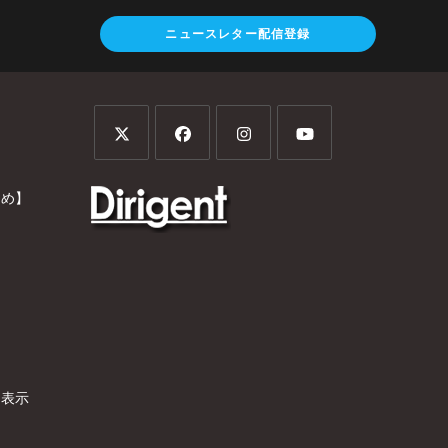
ニュースレター配信登録
とめ】
）
く表示