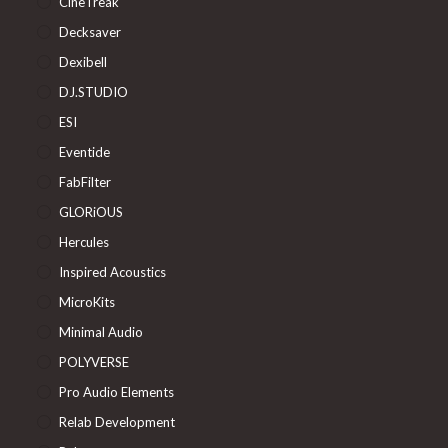
CineTreak
Decksaver
Dexibell
DJ.STUDIO
ESI
Eventide
FabFilter
GLORiOUS
Hercules
Inspired Acoustics
MicroKits
Minimal Audio
POLYVERSE
Pro Audio Elements
Relab Development