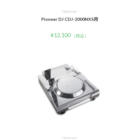
Decksaver
Pioneer DJ CDJ-2000NXS用
¥
12,100
（税込）
Decksaver