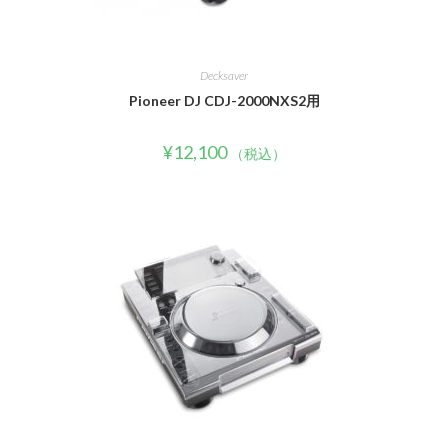
Decksaver
Pioneer DJ CDJ-2000NXS2用
¥
12,100
（税込）