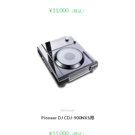
¥
11,000
（税込）
Decksaver
Pioneer DJ CDJ-900NXS用
¥
11,000
（税込）