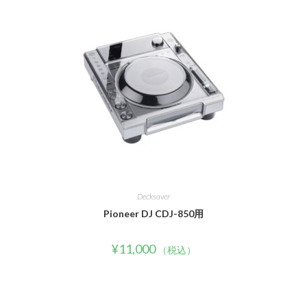
Decksaver
Pioneer DJ CDJ-850用
¥
11,000
（税込）