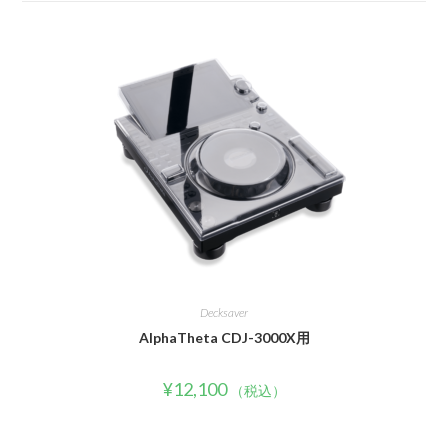
Decksaver
AlphaTheta CDJ-3000X用
¥
12,100
（税込）