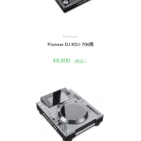
Decksaver
Pioneer DJ XDJ-700用
¥
8,800
（税込）