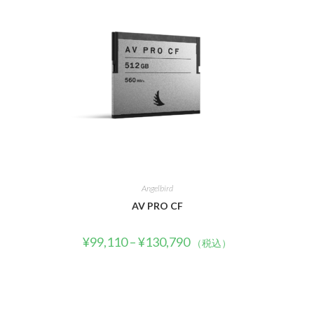
Angelbird
AV PRO CF
¥
99,110
–
¥
130,790
（税込）