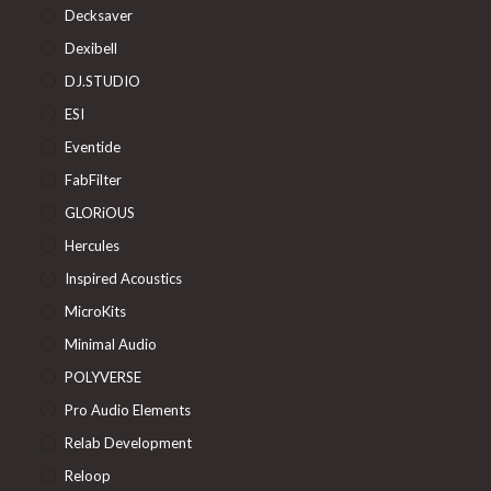
Decksaver
Dexibell
DJ.STUDIO
ESI
Eventide
FabFilter
GLORiOUS
Hercules
Inspired Acoustics
MicroKits
Minimal Audio
POLYVERSE
Pro Audio Elements
Relab Development
Reloop