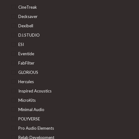
CineTreak
Decksaver
Dexibell
DJ.STUDIO
ESI
Eventide
FabFilter
GLORiOUS
Hercules
Inspired Acoustics
MicroKits
Minimal Audio
POLYVERSE
Pro Audio Elements
Relab Development