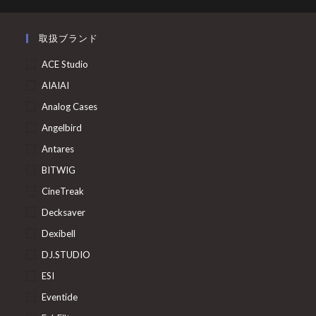
取扱ブランド
ACE Studio
AIAIAI
Analog Cases
Angelbird
Antares
BITWIG
CineTreak
Decksaver
Dexibell
DJ.STUDIO
ESI
Eventide