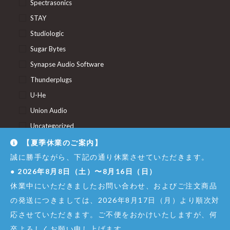
Spectrasonics
STAY
Studiologic
Sugar Bytes
Synapse Audio Software
Thunderplugs
U-He
Union Audio
Uncategorized
【夏季休業のご案内】
最新情報
誠に勝手ながら、下記の通り休業させていただきます。
●
2026年8月8日（土）〜8月16日（日）
キャンペーン
休業中にいただきましたお問い合わせ、およびご注文商品
アーティスト
の発送につきましては、2026年8月17日（月）より順次対
イベント
チュートリアル
応させていただきます。ご不便をおかけいたしますが、何
トピック
卒よろしくお願い申し上げます。