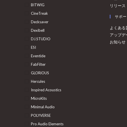
BITWIG
リリース
CineTreak
サポー
Decksaver
よくある
Dexibell
アップデ
DJ.STUDIO
お知らせ
ESI
Eventide
FabFilter
GLORiOUS
Hercules
Inspired Acoustics
MicroKits
Minimal Audio
POLYVERSE
Pro Audio Elements