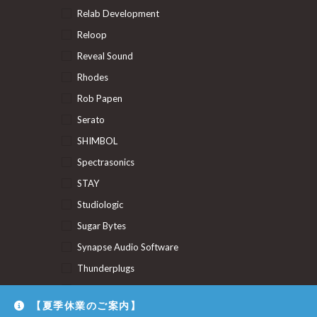
Relab Development
Reloop
Reveal Sound
Rhodes
Rob Papen
Serato
SHIMBOL
Spectrasonics
STAY
Studiologic
Sugar Bytes
Synapse Audio Software
Thunderplugs
U-He
【夏季休業のご案内】
Union Audio