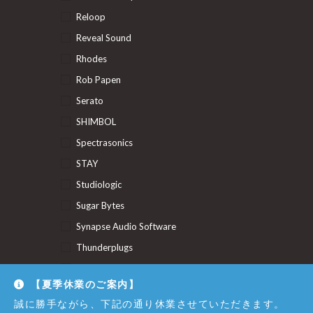
Reloop
Reveal Sound
Rhodes
Rob Papen
Serato
SHIMBOL
Spectrasonics
STAY
Studiologic
Sugar Bytes
Synapse Audio Software
Thunderplugs
U-He
【夏季休業のご案内】
Union Audio
誠に勝手ながら、下記の通り休業させていただきます。
Uncategorized