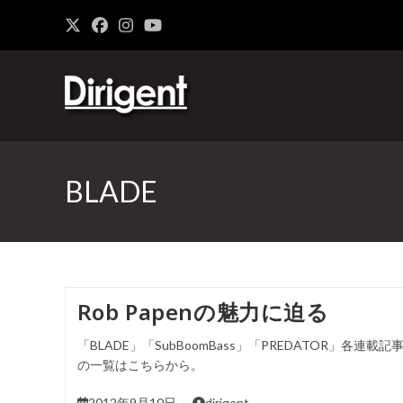
BLADE
Rob Papenの魅力に迫る
「BLADE」「SubBoomBass」「PREDATOR」各連載記
の一覧はこちらから。
2012年9月10日
dirigent