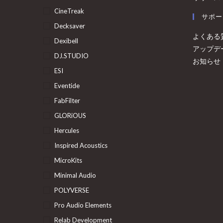
CineTreak
サポー
Decksaver
よくある
Dexibell
アップデ
DJ.STUDIO
お知らせ
ESI
Eventide
FabFilter
GLORiOUS
Hercules
Inspired Acoustics
MicroKits
Minimal Audio
POLYVERSE
Pro Audio Elements
Relab Development