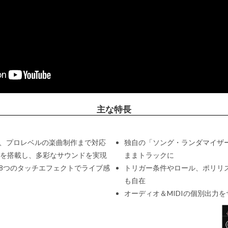
主な特長
、プロレベルの楽曲制作まで対応
独自の「ソング・ランダマイザ
ンを搭載し、多彩なサウンドを実現
ままトラックに
8つのタッチエフェクトでライブ感
トリガー条件やロール、ポリリ
も自在
オーディオ＆MIDIの個別出力