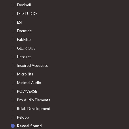
Dexibell
DJ.STUDIO
ESI
Eventide
FabFilter
GLORiOUS
Hercules
Inspired Acoustics
MicroKits
Minimal Audio
POLYVERSE
Pro Audio Elements
Relab Development
Reloop
Reveal Sound