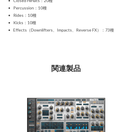
Closed HiHats：20種
Percussion：10種
Rides：10種
Kicks：10種
Effects（Downlifters、Impacts、Reverse FX）：73種
関連製品