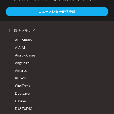
ニュースレター配信登録
取扱ブランド
ACE Studio
AIAIAI
Analog Cases
Angelbird
Antares
BITWIG
CineTreak
Decksaver
Dexibell
DJ.STUDIO