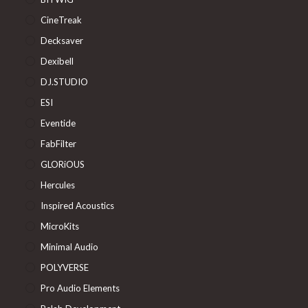
CineTreak
Decksaver
Dexibell
DJ.STUDIO
ESI
Eventide
FabFilter
GLORiOUS
Hercules
Inspired Acoustics
MicroKits
Minimal Audio
POLYVERSE
Pro Audio Elements