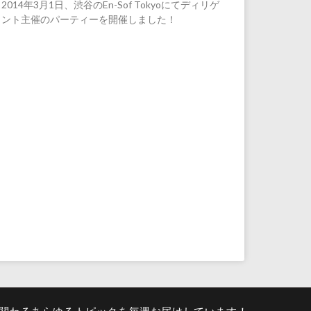
2014年3月1日、渋谷のEn-Sof Tokyoにてディリゲ
ント主催のパーティーを開催しました！
関わるあらゆるトピックを毎週お届けしています！