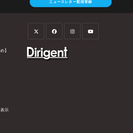
ニュースレター配信登録
とめ】
）
く表示