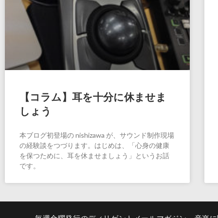
【コラム】耳を十分に休ませま
しょう
本ブログ初登場の nishizawa が、サウンド制作現場
の経験談をつづります。はじめは、「心身の健康
を保つために、耳を休ませましょう」というお話
です。
毎週金曜発行のディリゲントメールマガジン。音楽に