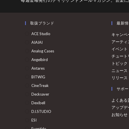
取扱ブランド
最新情
ACE Studio
キャンペ
アーティ
AIAIAI
イベント
Analog Cases
チュート
Angelbird
トピック
Antares
ニュース
BITWIG
リリース
CineTreak
サポー
Decksaver
よくある
Dexibell
アップデ
DJ.STUDIO
お知らせ
ESI
Eventide