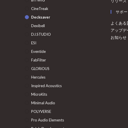
リリース
CineTreak
サポー
Decksaver
よくある
Dexibell
アップデ
DJ.STUDIO
お知らせ
ESI
Eventide
FabFilter
GLORiOUS
Hercules
Inspired Acoustics
MicroKits
Minimal Audio
POLYVERSE
Pro Audio Elements