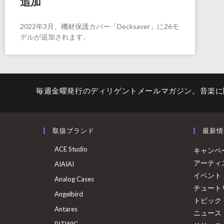
追加
2022年3月、機材保護カバー「Decksaver」に26モ
デルが追加されます。
毎週金曜発行のディリゲントメールマガジン。音楽に
取扱ブランド
最新情
ACE Studio
キャンペ
アーティ
AIAIAI
イベント
Analog Cases
チュート
Angelbird
トピック
Antares
ニュース
BITWIG