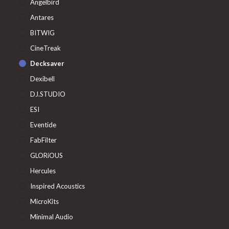
Angelbird
Antares
BITWIG
CineTreak
Decksaver
Dexibell
DJ.STUDIO
ESI
Eventide
FabFilter
GLORiOUS
Hercules
Inspired Acoustics
MicroKits
Minimal Audio