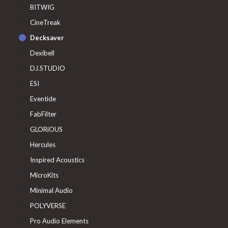
BITWIG
CineTreak
Decksaver
Dexibell
DJ.STUDIO
ESI
Eventide
FabFilter
GLORiOUS
Hercules
Inspired Acoustics
MicroKits
Minimal Audio
POLYVERSE
Pro Audio Elements