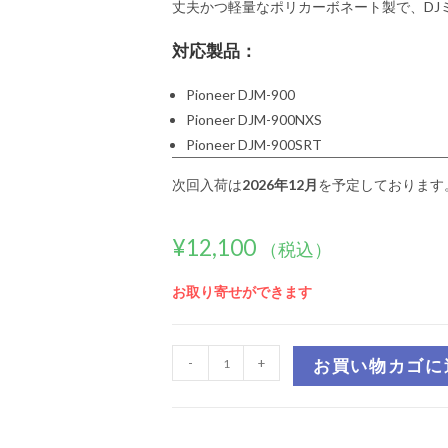
丈夫かつ軽量なポリカーボネート製で、DJ
対応製品：
Pioneer DJM-900
Pioneer DJM-900NXS
Pioneer DJM-900SRT
次回入荷は
2026年12月
を予定しております
¥
12,100
（税込）
お取り寄せができます
-
+
お買い物カゴに