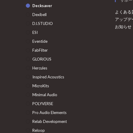
Decksaver
よくある
Dexibell
アップデ
DJ.STUDIO
お知らせ
ESI
Eventide
FabFilter
GLORiOUS
Hercules
Inspired Acoustics
MicroKits
Minimal Audio
POLYVERSE
Pro Audio Elements
Relab Development
Reloop