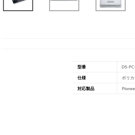
型番
DS-PC
仕様
ポリカー
対応製品
Pionee