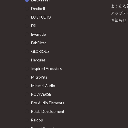
Decksaver
よくある
Dexibell
アップデ
DJ.STUDIO
お知らせ
ESI
Eventide
FabFilter
GLORiOUS
Hercules
Inspired Acoustics
MicroKits
Minimal Audio
POLYVERSE
Pro Audio Elements
Relab Development
Reloop