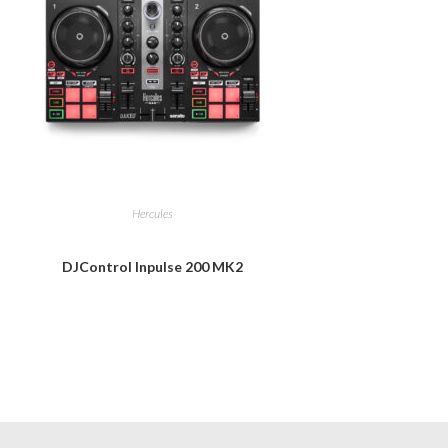
Hercules
DJControl Inpulse 200 MK2