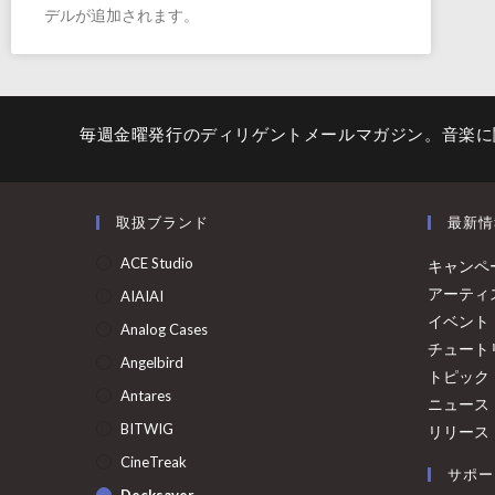
デルが追加されます。
毎週金曜発行のディリゲントメールマガジン。音楽に
取扱ブランド
最新情
ACE Studio
キャンペ
アーティ
AIAIAI
イベント
Analog Cases
チュート
Angelbird
トピック
Antares
ニュース
BITWIG
リリース
CineTreak
サポー