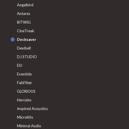
Angelbird
Antares
BITWIG
CineTreak
Decksaver
Dexibell
DJ.STUDIO
ESI
Eventide
FabFilter
GLORiOUS
Hercules
Inspired Acoustics
MicroKits
Minimal Audio