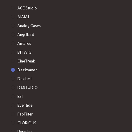
ACE Studio
AIAIAI
Analog Cases
Angelbird
Antares
BITWIG
CineTreak
Decksaver
Dexibell
DJ.STUDIO
ESI
Eventide
FabFilter
GLORiOUS
Hercules