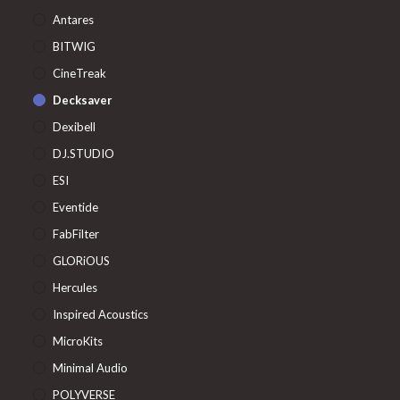
Antares
BITWIG
CineTreak
Decksaver
Dexibell
DJ.STUDIO
ESI
Eventide
FabFilter
GLORiOUS
Hercules
Inspired Acoustics
MicroKits
Minimal Audio
POLYVERSE