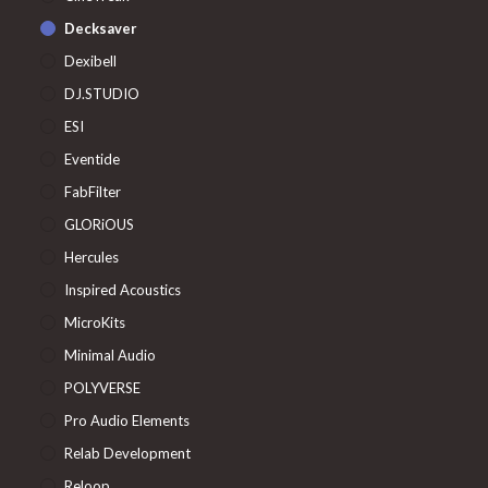
Decksaver
Dexibell
DJ.STUDIO
ESI
Eventide
FabFilter
GLORiOUS
Hercules
Inspired Acoustics
MicroKits
Minimal Audio
POLYVERSE
Pro Audio Elements
Relab Development
Reloop