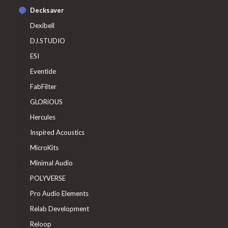
Decksaver
Dexibell
DJ.STUDIO
ESI
Eventide
FabFilter
GLORiOUS
Hercules
Inspired Acoustics
MicroKits
Minimal Audio
POLYVERSE
Pro Audio Elements
Relab Development
Reloop