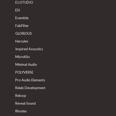
DJ.STUDIO
ESI
Eventide
FabFilter
GLORiOUS
Hercules
Inspired Acoustics
MicroKits
Minimal Audio
POLYVERSE
Pro Audio Elements
Relab Development
Reloop
Reveal Sound
Rhodes