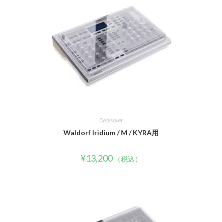
Decksaver
Waldorf Iridium / M / KYRA用
¥
13,200
（税込）