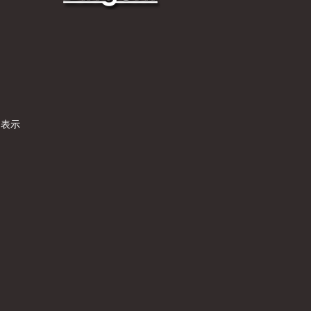
）
く表示