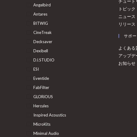
チュート
Angelbird
トピック
Antares
ニュース
BITWIG
リリース
CineTreak
サポー
Decksaver
よくある
Dexibell
アップデ
DJ.STUDIO
お知らせ
ESI
Eventide
FabFilter
GLORiOUS
Hercules
Inspired Acoustics
MicroKits
Minimal Audio