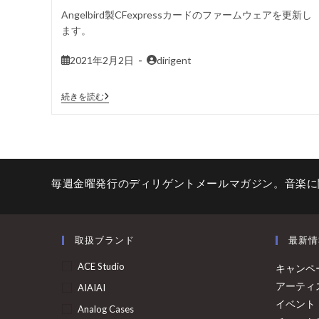
Angelbird製CFexpressカードのファームウェアを更新し
ます。
2021年2月2日
dirigent
続きを読む
毎週金曜発行のディリゲントメールマガジン。音楽に
取扱ブランド
最新情
ACE Studio
キャンペ
アーティ
AIAIAI
イベント
Analog Cases