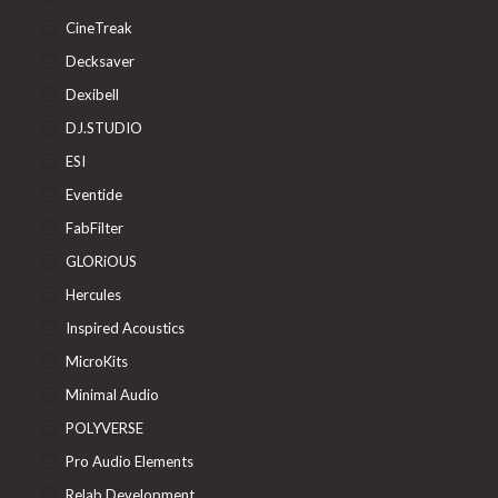
CineTreak
Decksaver
Dexibell
DJ.STUDIO
ESI
Eventide
FabFilter
GLORiOUS
Hercules
Inspired Acoustics
MicroKits
Minimal Audio
POLYVERSE
Pro Audio Elements
Relab Development